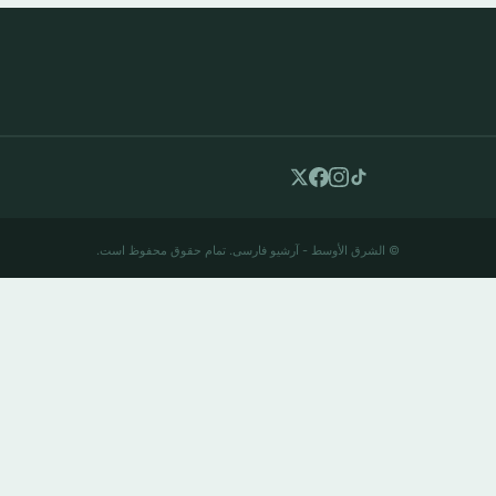
© الشرق الأوسط - آرشیو فارسی. تمام حقوق محفوظ است.