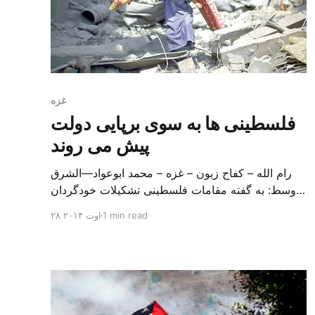
غزه
فلسطینی ها به سوی برپایی دولت
پیش می روند
رام الله – کفاح زبون – غزه – محمد ابوعواد—الشرق
الاوسط: به گفته مقامات فلسطینی تشکیلات خودگردان
فلسطین به ریاست محمود عباس از توافق آتش بس در
1 min read
۲۸ اوت ۲۰۱۴
نوار غزه برای برپایی دولت فلسطین تا مرزهای ۱۹۶۷
استفاده خواهد کرد و به تفاهم نامه های مقطعی بسنده
نمی کند. آتش بس در غزه با نظارت مصر […]