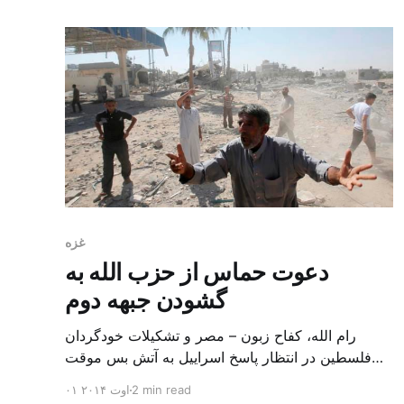
امور روابط خارجی و کشورهای مشترک المنافع این
خبر
غزه
دعوت حماس از حزب الله به
گشودن جبهه دوم
رام الله، کفاح زبون – مصر و تشکیلات خودگردان
فلسطین در انتظار پاسخ اسراییل به آتش بس موقت
هستند تا دور بعدی گفتگوها را برای رسیدن به توافق
2 min read
۰۱ اوت ۲۰۱۴
مورد نظر دو طرف به منظور آتش بس در غزه آغاز