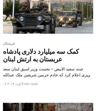
عربستان
کمک سه میلیارد دلاری پادشاه
عربستان به ارتش لبنان
جده، سعید الابیض – نخست وزیر اسبق لبنان سعد
حریری اعلام کرد که خادم حرمین شریفین ملک عبدالله
بن عبدالعزیز دستور مبنی بر ارائه کمک سه میلیارد
3 min read
۰۶ اوت ۲۰۱۴
دلاری به ارتش لبنان صادر کرده است. این کمک ها در
راستای حمایت از ارتش لبنان برای حفظ امنیت و ثبات
در کشور ارائه می شود. حریری در […]