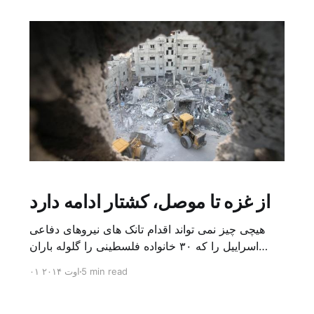
شد [&helli
از غزه تا موصل، کشتار ادامه دارد
هیچی چیز نمی تواند اقدام تانک های نیروهای دفاعی
اسراییل را که ۳۰ خانواده فلسطینی را گلوله باران
کردند توجیه کند، هیچ کدام از این خانواده ها فرصتی
5 min read
۰۱ اوت ۲۰۱۴
برای پناه گرفتن یا فرارکردن نیافتند. این اتفاق در شهر
خزاعه در خان یونس در جنوب غزه رخ داد، درست چند
روز پس از آن که خیابان […]