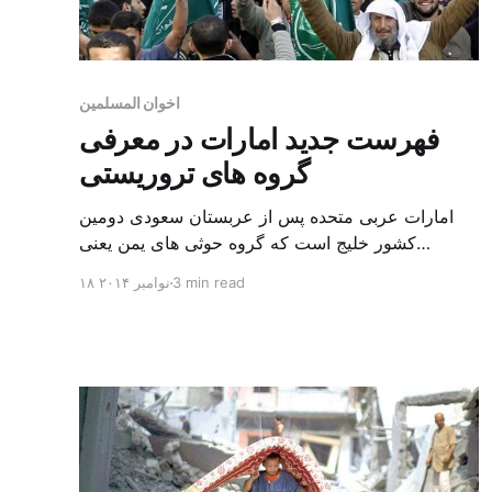
اخوان المسلمین
فهرست جدید امارات در معرفی
گروه های تروریستی
امارات عربی متحده پس از عربستان سعودی دومین
کشور خلیج است که گروه حوثی های یمن یعنی
انصارالله را گروهی تروریستی اعلام می کند. این اقدام
3 min read
۱۸ نوامبر ۲۰۱۴
از جهات بسیاری قابل توجه است، به ویژه از آن جهت
که این کار موجب بازآرایی روابط در منطقه ای می
شود که با تحولات سیاسی خطرناکی روبرو شده […]