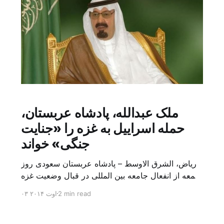
ملک عبدالله، پادشاه عربستان،
حمله اسراییل به غزه را «جنایت
جنگی» خواند
ریاض، الشرق الاوسط – پادشاه عربستان سعودی روز
جمعه از انفعال جامعه بین المللی در قبال وضعیت غزه
انتقاد کرد و حمله نظامی اسراییل به این منطقه را
2 min read
۰۳ اوت ۲۰۱۴
«جنایت جنگی علیه بشریت» خواند. در بیانیه ای که از
سوی ملک عبدالله بن عبدالعزیز آل سعود، خادم حرمین
شریفین، در تلویزیون دولتی عربستان سعودی خوانده