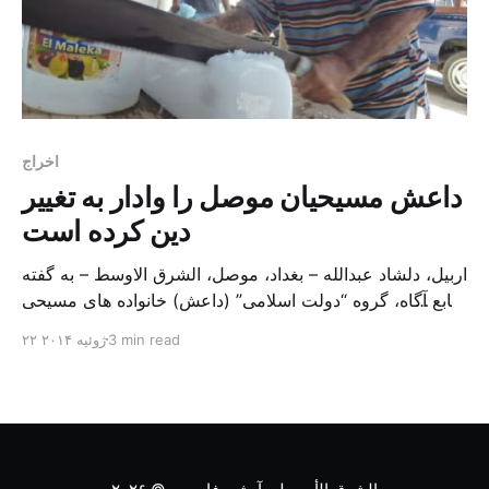
اخراج
داعش مسیحیان موصل را وادار به تغییر
دین کرده است
اربیل، دلشاد عبدالله – بغداد، موصل، الشرق الاوسط – به گفته
منابع آگاه، گروه “دولت اسلامی” (داعش) خانواده های مسیحی
در شهر موصل عراق را به تغییر دین خود به اسلام وادار کرده
3 min read
۲۲ ژوئیه ۲۰۱۴
است. نوزاد پولس مدیر سازمان سورایا و فعال مسیحی به
الشرق الاوسط گفت: «در چند روز گذشته بیش از ۱۰۵۰
خانواده مسی