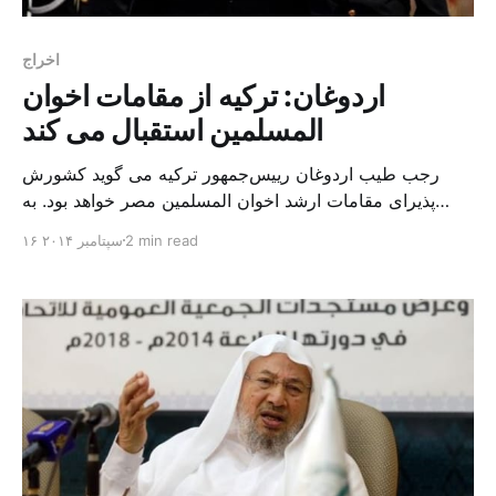
اخراج
اردوغان: ترکیه از مقامات اخوان
المسلمین استقبال می کند
رجب طیب اردوغان رییس‌جمهور ترکیه می گوید کشورش
پذیرای مقامات ارشد اخوان المسلمین مصر خواهد بود. به
گزارش خبرگزاری ها، اردوغان دوشنبه شب پس از بازگشت
2 min read
۱۶ سپتامبر ۲۰۱۴
از سفر به قطر در جمع خبرنگاران گفت: «اگر رهبران ارشد
اخوان المسلیمن قصد حضور در ترکیه را داشته باشند ما از آنها
استقبال می کنیم.» بعضی مقامات اخوان [&h