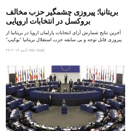
بریتانیا؛ پیروزی چشمگیر حزب مخالف
بروکسل در انتخابات اروپایی
آخرین نتایج شمارش آرای انتخابات پارلمان اروپا در بریتانیا از
پیروزی قابل توجه و بی سابقه حزب استقلال بریتانیا “یوکیپ”
حکایت دارد، پیروزی که طی آن این حزب تاکنون ۲۴ کرسی
2 min read
۲۷ مه ۲۰۱۴
پارلمان اروپا را به دست آورده است. این تعداد، یازده کرسی
بیش از تعداد کرسی هایی است که این حزب در دوره قبل در
[…