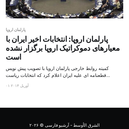
پارلمان اروپا
پارلمان اروپا: انتخابات اخیر ایران با
معیارهای دموکراتیک اروپا برگزار نشده
است
کمیته روابط خارجی پارلمان اروپا با تصویب پیش نویس
قطعنامه ای علیه ایران اعلام کرد که انتخابات ریاست
جمهوری ایران در خرداد ماه سال ۹۲ بر اساس «معیارهای
۰۱ آوریل ۲۰۱۴
دموکراتیک مد نطر اتحادیه اروپا» برگزار نشده است. به
گزارش خبرگزاری فارس، پیش نویس این قطعنامه ۷ صفحه
ای که قرار است در جلسه عمومی پارلمان اروپا [&hel
الشرق الأوسط - آرشیو فارسی
© ۲۰۲۶