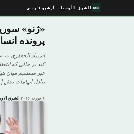
الشرق الأوسط - آرشیو فارسی
«ژنو» سوریه
پرونده انسا
استناد الجعفری به 
کند در حالی که انتظ
غیر مستقیم میان هیئ
تبادل اتهامات تنش [
۱ فوریه ۲۰۱۶
·
الشرق الا