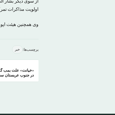
از سوی دیگر بشار ا
اولویت مذاکرات تمر
وی همچنین هیئت اپوز
برچسب‌ها:
خبر
«خیانت» علت بمب گذ
در جنوب عربستان س