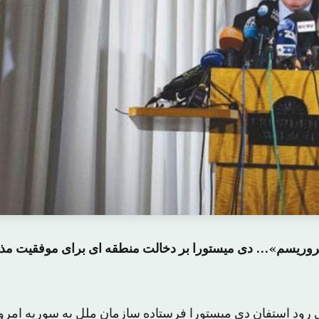
«تروریسم»… دی میستورا بر دخالت منطقه ای برای موفقیت 
ی رود استفان دی میستورا فرستاده سازمان ملل به سوریه امرو