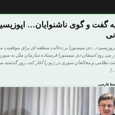
 گفت و گوی ناشنوایان… اپوزیسیون
نی
«تروریسم»… دی میستورا بر دخالت منطقه ای برای موفقیت 
ار می رود استفان دی میستورا فرستاده سازمان ملل به سوری
ت نظامی و مخالفان سوری در ژنو را آغاز کند، روز گذشته 
…]
وسط فارسی