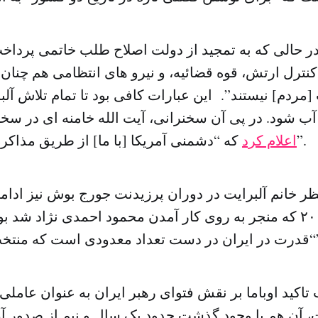
در حالی که به تمجید از دولت اصلاح طلب خاتمی پرداخت 
 کنترل ارتش، قوه قضائیه، و نیرو های انتظامی هم چن
ردم] نیستند”. این عبارات کافی بود تا تمام تلاش آل
آب شود. در پی آن سخنرانی، آیت الله خامنه ای در سخ
که “دشمنی آمریکا [با ما] از طریق مذاکره حل نخواهد شد”.
اعلام کرد
ظر خانم آلبرایت در دوران پرزیدنت جورج بوش نیز ادامه 
مردم] نیستند”.
 تاکید اوباما بر نقش فتوای رهبر ایران به عنوان عاملی
، آن هم با وجود گذشت حدود یک سال و نیم از صدور آن