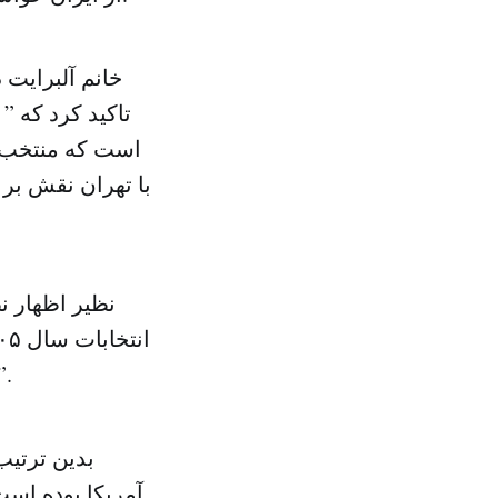
خانم آلبرایت 
تاکید کرد که ”
است که منتخب [م
با تهران نقش بر 
نظیر اظهار ن
انتخابات سال ۲۰۰۵ که منجر به روی کار آمدن محمود احمدی نژاد شد بوش
“قدرت در ایران در دست تعداد معدودی است که منتخب [
بدین ترتیب
آمریکا بوده است