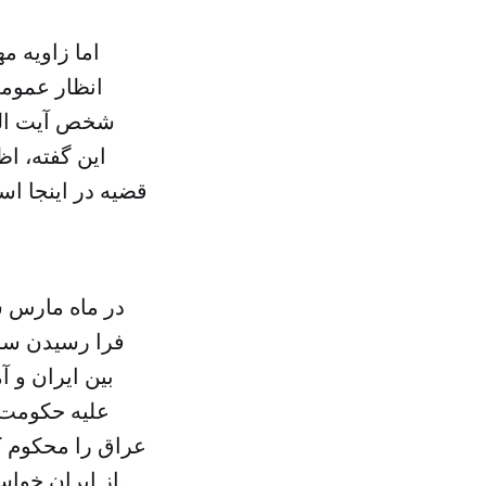
اما زاویه م
انظار عمومی
شخص آیت الله
این گفته، اظ
قضیه در اینجا ا
فرا رسیدن سا
علیه حکومت 
عراق را محکوم کر
از ایران خواست که “برای نوشتن فصلی تازه در تاریخ دو کشور” به آمریکا ملحق شود.