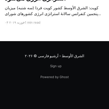
کویت: الشرق الأوسط کشور کویت فردا (سه شنبه) میزبان
پنجمین کنفرانس سالانهٔ استراتژی انرژی کشورهای شورای
همکاری خلیج می‌شود. به گزارش الشرق الاوسط، حدود ۳۰۰
1 min read
۰۴ فوریه ۲۰۱۹
متخصص از شرکت‌های جهانی نفت و گاز در این کنفرانس
شرکت خواهند کرد. سازمان نفت کویت روز گذشته طی
بیانیه‌ای اعلام کرد که میزبان این کنفرانس به سرپرس
الشرق الأوسط - آرشیو فارسی
© ۲۰۲۶
Sign up
Powered by Ghost