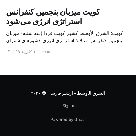
کویت میزبان پنجمین کنفرانس
استراتژی انرژی می‌شود
کویت: الشرق الأوسط کشور کویت فردا (سه شنبه) میزبان
پنجمین کنفرانس سالانهٔ استراتژی انرژی کشورهای شورای
همکاری خلیج می‌شود. به گزارش الشرق الاوسط، حدود ۳۰۰
1 min read
۰۴ فوریه ۲۰۱۹
متخصص از شرکت‌های جهانی نفت و گاز در این کنفرانس
شرکت خواهند کرد. سازمان نفت کویت روز گذشته طی
بیانیه‌ای اعلام کرد که میزبان این کنفرانس به سرپرس
الشرق الأوسط - آرشیو فارسی
© ۲۰۲۶
Sign up
Powered by Ghost