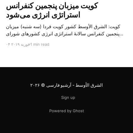
کویت میزبان پنجمین کنفرانس
استراتژی انرژی می‌شود
کویت: الشرق الأوسط کشور کویت فردا (سه شنبه) میزبان
پنجمین کنفرانس سالانهٔ استراتژی انرژی کشورهای شورای
همکاری خلیج می‌شود. به گزارش الشرق الاوسط، حدود ۳۰۰
1 min read
۰۴ فوریه ۲۰۱۹
متخصص از شرکت‌های جهانی نفت و گاز در این کنفرانس
شرکت خواهند کرد. سازمان نفت کویت روز گذشته طی
بیانیه‌ای اعلام کرد که میزبان این کنفرانس به سرپرس
الشرق الأوسط - آرشیو فارسی
© ۲۰۲۶
Sign up
Powered by Ghost