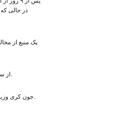
پس از ۹ ر
در حالی که 
یک منبع از مخال
از سوی دیگر، مخالفان سوری به توافق اتش بس در دمشق ولاذقیه رد کردند.
جون کری وزیر خارجه امریکا برای دیدار همتای وی عربستان سعودی واردنی می رسد.