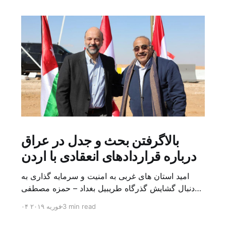
بالاگرفتن بحث و جدل در عراق
درباره قراردادهای انعقادی با اردن
امید استان های غربی به امنیت و سرمایه گذاری به
دنبال گشایش گذرگاه طریبیل بغداد – حمزه مصطفی
یک روز بیشتر از اعلام خبر گشایش گذرگاه مرزی
3 min read
۰۴ فوریه ۲۰۱۹
طریبیل توسط عادل عبد المهدی نخست وزیر عراق و
عمر الرزاز همتای اردنی اش نگذشته بود که ده ها