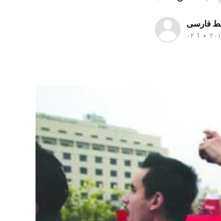
سط فارسی
•