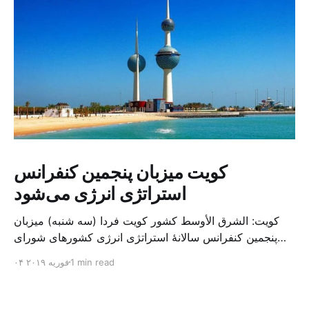
کویت میزبان پنجمین کنفرانس
استراتژی انرژی می‌شود
کویت: الشرق الأوسط کشور کویت فردا (سه شنبه) میزبان
پنجمین کنفرانس سالانهٔ استراتژی انرژی کشورهای شورای
همکاری خلیج می‌شود. به گزارش الشرق الاوسط، حدود ۳۰۰
1 min read
۰۴ فوریه ۲۰۱۹
متخصص از شرکت‌های جهانی نفت و گاز در این کنفرانس
شرکت خواهند کرد. سازمان نفت کویت روز گذشته طی
بیانیه‌ای اعلام کرد که میزبان این کنفرانس به سرپرس