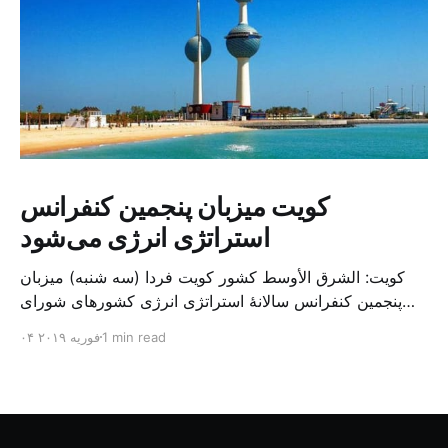
کویت میزبان پنجمین کنفرانس
استراتژی انرژی می‌شود
کویت: الشرق الأوسط کشور کویت فردا (سه شنبه) میزبان
پنجمین کنفرانس سالانهٔ استراتژی انرژی کشورهای شورای
همکاری خلیج می‌شود. به گزارش الشرق الاوسط، حدود ۳۰۰
1 min read
۰۴ فوریه ۲۰۱۹
متخصص از شرکت‌های جهانی نفت و گاز در این کنفرانس
شرکت خواهند کرد. سازمان نفت کویت روز گذشته طی
بیانیه‌ای اعلام کرد که میزبان این کنفرانس به سرپرس