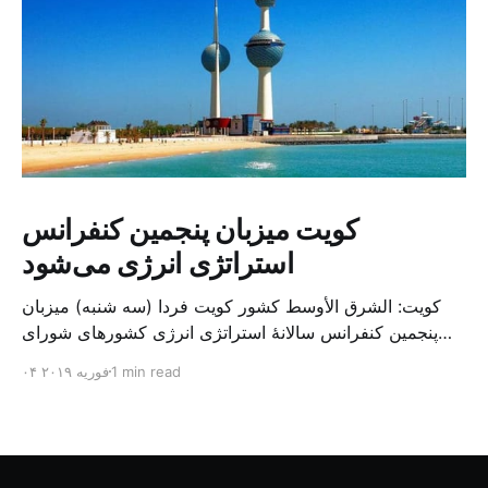
کویت میزبان پنجمین کنفرانس
استراتژی انرژی می‌شود
کویت: الشرق الأوسط کشور کویت فردا (سه شنبه) میزبان
پنجمین کنفرانس سالانهٔ استراتژی انرژی کشورهای شورای
همکاری خلیج می‌شود. به گزارش الشرق الاوسط، حدود ۳۰۰
1 min read
۰۴ فوریه ۲۰۱۹
متخصص از شرکت‌های جهانی نفت و گاز در این کنفرانس
شرکت خواهند کرد. سازمان نفت کویت روز گذشته طی
بیانیه‌ای اعلام کرد که میزبان این کنفرانس به سرپرس