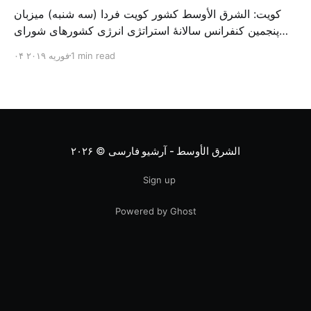
کویت: الشرق الأوسط کشور کویت فردا (سه شنبه) میزبان
پنجمین کنفرانس سالانهٔ استراتژی انرژی کشورهای شورای
همکاری خلیج می‌شود. به گزارش الشرق الاوسط، حدود ۳۰۰
1 min read
۰۴ فوریه ۲۰۱۹
متخصص از شرکت‌های جهانی نفت و گاز در این کنفرانس
شرکت خواهند کرد. سازمان نفت کویت روز گذشته طی
بیانیه‌ای اعلام کرد که میزبان این کنفرانس به سرپرس
الشرق الأوسط - آرشیو فارسی
© ۲۰۲۶
Sign up
Powered by Ghost