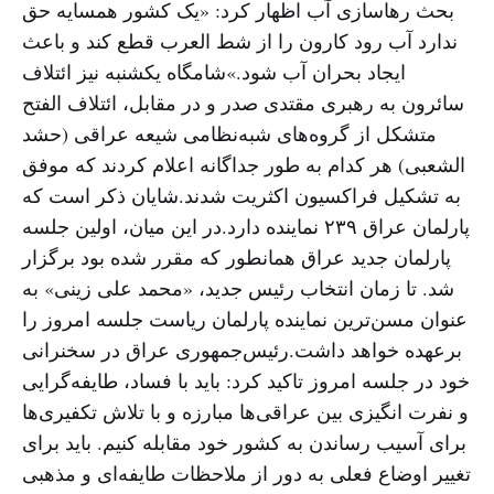
بحث رهاسازی آب اظهار کرد: «یک کشور همسایه حق
ندارد آب رود کارون را از شط العرب قطع کند و باعث
ایجاد بحران آب شود.»شامگاه یکشنبه نیز ائتلاف
سائرون به رهبری مقتدی صدر و در مقابل، ائتلاف الفتح
متشکل از گروه‌های شبه‌نظامی شیعه عراقی (حشد
الشعبی) هر کدام به طور جداگانه اعلام کردند که موفق
به تشکیل فراکسیون اکثریت شدند.شایان ذکر است که
پارلمان عراق ۲۳۹ نماینده دارد.در این میان، اولین جلسه
پارلمان جدید عراق همانطور که مقرر شده بود برگزار
شد. تا زمان انتخاب رئیس جدید، «محمد علی زینی» به
عنوان مسن‌ترین نماینده پارلمان ریاست جلسه امروز را
برعهده خواهد داشت.رئیس‌جمهوری عراق در سخنرانی
خود در جلسه امروز تاکید کرد: باید با فساد، طایفه‌گرایی
و نفرت انگیزی بین عراقی‌ها مبارزه و با تلاش تکفیری‌ها
برای آسیب رساندن به کشور خود مقابله کنیم. باید برای
تغییر اوضاع فعلی به دور از ملاحظات طایفه‌ای و مذهبی