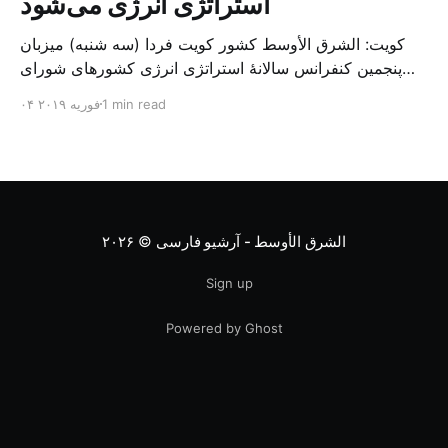
استراتژی انرژی می‌شود
کویت: الشرق الأوسط کشور کویت فردا (سه شنبه) میزبان
پنجمین کنفرانس سالانهٔ استراتژی انرژی کشورهای شورای
همکاری خلیج می‌شود. به گزارش الشرق الاوسط، حدود ۳۰۰
1 min read
۰۴ فوریه ۲۰۱۹
متخصص از شرکت‌های جهانی نفت و گاز در این کنفرانس
شرکت خواهند کرد. سازمان نفت کویت روز گذشته طی
بیانیه‌ای اعلام کرد که میزبان این کنفرانس به سرپرس
الشرق الأوسط - آرشیو فارسی
© ۲۰۲۶
Sign up
Powered by Ghost