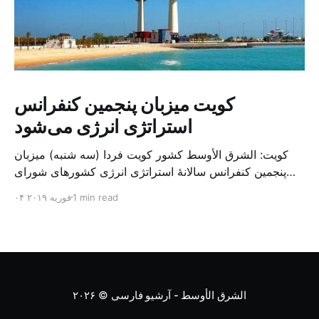
کویت میزبان پنجمین کنفرانس
استراتژی انرژی می‌شود
کویت: الشرق الأوسط کشور کویت فردا (سه شنبه) میزبان
پنجمین کنفرانس سالانهٔ استراتژی انرژی کشورهای شورای
همکاری خلیج می‌شود. به گزارش الشرق الاوسط، حدود ۳۰۰
1 min read
۰۴ فوریه ۲۰۱۹
متخصص از شرکت‌های جهانی نفت و گاز در این کنفرانس
شرکت خواهند کرد. سازمان نفت کویت روز گذشته طی
بیانیه‌ای اعلام کرد که میزبان این کنفرانس به سرپرس
الشرق الأوسط - آرشیو فارسی
© ۲۰۲۶