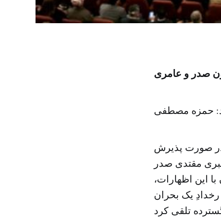
ون صدر و عامری
د: حمزه مصطفى
 در صورت پذیرش
هبری مقتدی صدر
با این اظهارات،
رخدادِ یک بحران