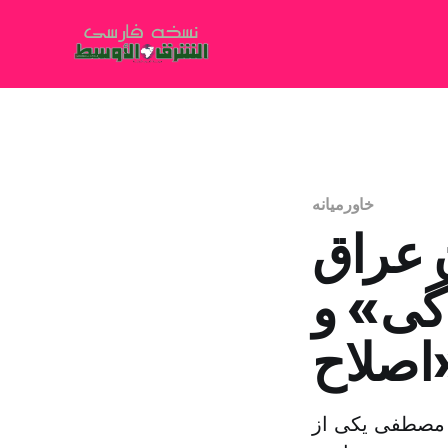
خاورمیانه
ن عراق
گی» و
ه مصطفى یکی از