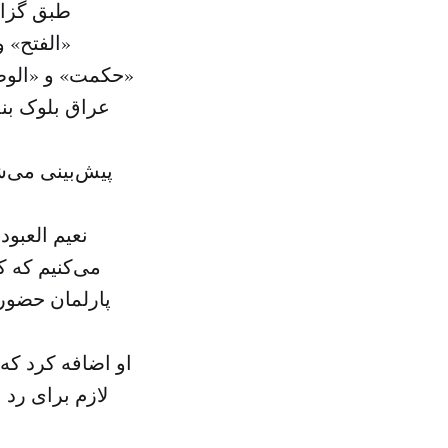
طبق گزار
«الفتح» 
«حکمت» و «الوط
عراق بلوک بن
پیش‌بینی می‌ش
نعیم العبود
می‌کنیم که ک
پارلمان حضور ی
او اضافه کرد که
لازم برای رد 