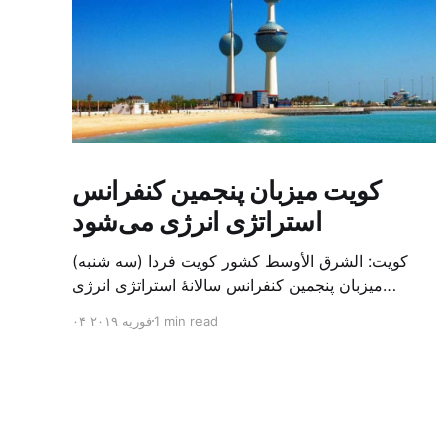
کویت میزبان پنجمین کنفرانس
استراتژی انرژی می‌شود
کویت: الشرق الأوسط کشور کویت فردا (سه شنبه)
میزبان پنجمین کنفرانس سالانهٔ استراتژی انرژی
کشورهای شورای همکاری خلیج می‌شود. به گزارش
1 min read
۰۴ فوریه ۲۰۱۹
الشرق الاوسط، حدود ۳۰۰ متخصص از شرکت‌های
جهانی نفت و گاز در این کنفرانس شرکت خواهند کرد.
سازمان نفت کویت روز گذشته طی بیانیه‌ای اعلام کرد
که میزبان این کنفرانس به سرپرس