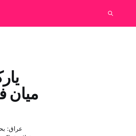
یار
میان ف
عراق: بح