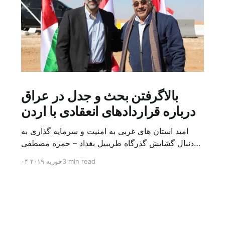
بالاگرفتن بحث و جدل در عراق
درباره قراردادهای انعقادی با اردن
امید استان های غربی به امنیت و سرمایه گذاری به
دنبال گشایش گذرگاه طریبیل بغداد – حمزه مصطفی
یک روز بیشتر از اعلام خبر گشایش گذرگاه مرزی
3 min read
۰۴ فوریه ۲۰۱۹
طریبیل توسط عادل عبد المهدی نخست وزیر عراق و
عمر الرزاز همتای اردنی اش نگذشته بود که ده ها
کامیون روز یکشنبه (۳ فوریه) از اردن از این […]