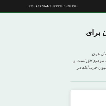
URDU
PERSIAN
TURKISH
ENGLISH
 برای
یشل عون
ه موضع حق است و
ون حزب‌‌الله در