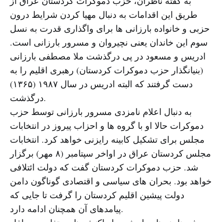
به گفته ناظران، حزب دموکرات کردستان عراق از
طریق این اقدامات به دنبال مهیا کردن شرایط درون
حزبی و خانواده بارزانی ها برای واگذاری قدرت به نسل
سوم این خاندان یعنی نچیروان و مسرور بارزانی است.
ادریس و مسعود در پی درگذشت ملا مصطفی بارزانی
(بنیانگذار حزب دموکرات کردستان) رهبری اقلیم را به
دست گرفتند که البته ادریس در سال ۱۹۸۷ (۱۳۶۵)
درگذشت.
به دنبال اعلام نامزدی مسرور بارزانی توسط حزب
دموکرات حالا او با گروه ها و احزاب پیروز در انتخابات
مجلس برای تشکیل کابینه رایزنی خواهد کرد. انتخابات
مجلس کردستان عراق در اواخر سپتامبر (۸ مهر) برگزار
شد. حزب دموکرات کردستان گفت که دولت ائتلافی
خواهد بود. بحران های سیاسی و اقتصادی گوناگون دامن
دولت پیشین اقلیم کردستان را گرفت تا جایی که
پیامدهای آن همچنان ادامه دارد.