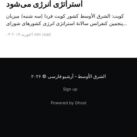
استراتژی انرژی می‌شود
کویت: الشرق الأوسط کشور کویت فردا (سه شنبه) میزبان
پنجمین کنفرانس سالانهٔ استراتژی انرژی کشورهای شورای
همکاری خلیج می‌شود. به گزارش الشرق الاوسط، حدود ۳۰۰
1 min read
۰۴ فوریه ۲۰۱۹
متخصص از شرکت‌های جهانی نفت و گاز در این کنفرانس
شرکت خواهند کرد. سازمان نفت کویت روز گذشته طی
بیانیه‌ای اعلام کرد که میزبان این کنفرانس به سرپرس
الشرق الأوسط - آرشیو فارسی
© ۲۰۲۶
Sign up
Powered by Ghost