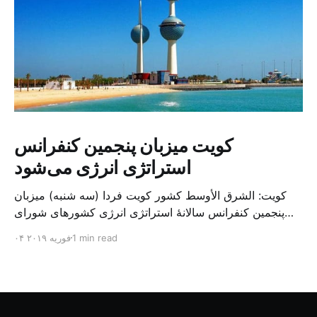
کویت میزبان پنجمین کنفرانس
استراتژی انرژی می‌شود
کویت: الشرق الأوسط کشور کویت فردا (سه شنبه) میزبان
پنجمین کنفرانس سالانهٔ استراتژی انرژی کشورهای شورای
همکاری خلیج می‌شود. به گزارش الشرق الاوسط، حدود ۳۰۰
1 min read
۰۴ فوریه ۲۰۱۹
متخصص از شرکت‌های جهانی نفت و گاز در این کنفرانس
شرکت خواهند کرد. سازمان نفت کویت روز گذشته طی
بیانیه‌ای اعلام کرد که میزبان این کنفرانس به سرپرس