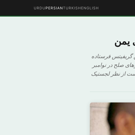
URDU
PERSIAN
TURKISH
ENGLISH
 یمن
 گریفیتس فرستاده
وهای صلح در نوامبر
است از نظر لجستیک