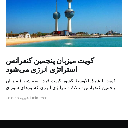
کویت میزبان پنجمین کنفرانس
استراتژی انرژی می‌شود
کویت: الشرق الأوسط کشور کویت فردا (سه شنبه) میزبان
پنجمین کنفرانس سالانهٔ استراتژی انرژی کشورهای شورای
همکاری خلیج می‌شود. به گزارش الشرق الاوسط، حدود ۳۰۰
1 min read
۰۴ فوریه ۲۰۱۹
متخصص از شرکت‌های جهانی نفت و گاز در این کنفرانس
شرکت خواهند کرد. سازمان نفت کویت روز گذشته طی
بیانیه‌ای اعلام کرد که میزبان این کنفرانس به سرپرس