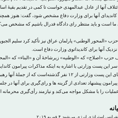
ائتلاف آنها از عادل عبدالمهدی خواست تا کمی در تقدیم بقیهٔ اسا
اندیدای آنها برای وزارت دفاع مشخص شود، گفت: هنوز همچنان
 ما است و باید منتظر رای دادگاه فدرال باشیم که مشخص می‌کند
زب «المحور الوطنی» پارلمان عراق نیز تأکید کرد سلیم الجب
نزدیک آنها برای کاندیداتوی وزارت دفاع است.
زب «اصلاح» که «الوطنیه» زیرشاخهٔ آن و «البناء» که «المح
ر این پست وزارتی با اشاره به اینکه مذاکرات پیرامون کاندای
فر گذشته‌است که از جملهٔ آنها رهبران نظامی هستند.
رامون پیشنهاد تعدادی از گزینه ها و رای‌گیری برای آنها در جلس
لیات را با مشکل مواجه می‌کند و نیازمند رأی‌گیری محرمانه 
انه
نفرانس استراتژی انرژی می‌شود
۴ فوریه ۲۰۱۹