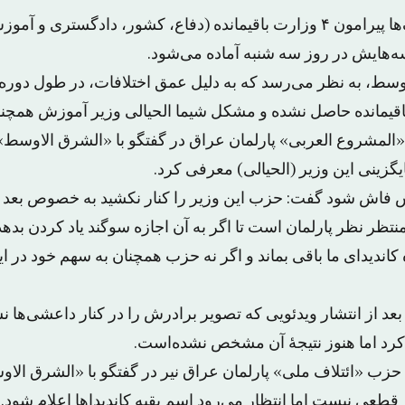
در سایهٔ ادامهٔ اختلاف‌ها پیرامون ۴ وزارت باقیمانده (دفاع، کشور، دادگست
‌هایش در روز سه شنبه آماده می‌شود.
سط، به نظر می‌رسد که به دلیل عمق اختلافات، در طول دوره 
مانده حاصل نشده‌ و مشکل شیما الحیالی وزیر آموزش همچنا
المشروع العربی» پارلمان عراق در گفتگو با «الشرق الاوسط»
ایگزینی این وزیر (الحیالی) معرفی کرد.
اش شود گفت: حزب این وزیر را کنار نکشید به خصوص بعد از 
منتظر نظر پارلمان است تا اگر به آن اجازه سوگند یاد کردن بده
اندیدای ما باقی بماند و اگر نه حزب همچنان به سهم خود در این
 بعد از انتشار ویدئویی که تصویر برادرش را در کنار داعشی‌ها 
 کرد اما هنوز نتیجهٔ آن مشخص نشده‌است.
ب «ائتلاف ملی» پارلمان عراق نیر در گفتگو با «الشرق الا
 قطعی نیست اما انتظار می‌رود اسم بقیه کاندیداها اعلام شود.