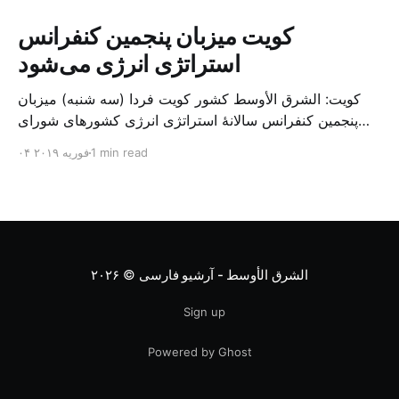
کویت میزبان پنجمین کنفرانس
استراتژی انرژی می‌شود
کویت: الشرق الأوسط کشور کویت فردا (سه شنبه) میزبان
پنجمین کنفرانس سالانهٔ استراتژی انرژی کشورهای شورای
همکاری خلیج می‌شود. به گزارش الشرق الاوسط، حدود ۳۰۰
1 min read
۰۴ فوریه ۲۰۱۹
متخصص از شرکت‌های جهانی نفت و گاز در این کنفرانس
شرکت خواهند کرد. سازمان نفت کویت روز گذشته طی
بیانیه‌ای اعلام کرد که میزبان این کنفرانس به سرپرس
الشرق الأوسط - آرشیو فارسی
© ۲۰۲۶
Sign up
Powered by Ghost