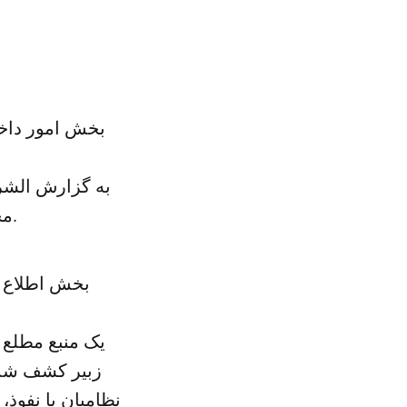
بخش امور داخل
مخازن قاچاق، وسایل و پمپ‌های مخصوص این عملیات ضبط و توقیف شد.
بخش اطلاع ر
یک منبع مطلع ا
زبیر کشف شد 
نظامیان با نفوذ