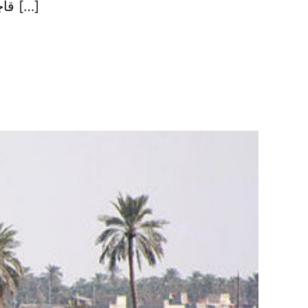
قاچاق، وسایل و پمپ‌های مخصوص این عملیات ضبط و توقیف شد. بخش […]