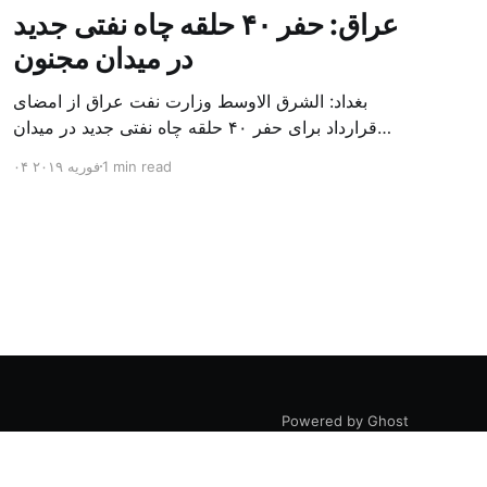
عراق: حفر ۴۰ حلقه چاه نفتی جدید
در میدان مجنون
بغداد: الشرق الاوسط وزارت نفت عراق از امضای
قرارداد برای حفر ۴۰ حلقه چاه نفتی جدید در میدان
بزرگ مجنون در استان بصره (جنوب) خبر داد. باسم
1 min read
۰۴ فوریه ۲۰۱۹
محمد خضیر مدعامل شرکت حفاری عراق روز یکشنبه
در نشست خبری گفت: سقف زمانی برای تولید ۲۴
ماهه است و به ۴۵۰ هزار بشکه از میدان مجنون می
[…]
Powered by Ghost