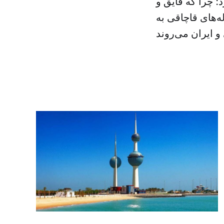
؛ چرا که قایق و
ه‌های قاچاقی به