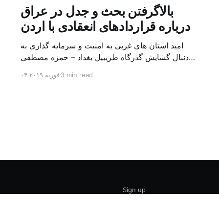
بالاگرفتن بحث و جدل در عراق
درباره قراردادهای انعقادی با اردن
امید استان های غربی به امنیت و سرمایه گذاری به
دنبال گشایش گذرگاه طریبیل بغداد – حمزه مصطفی
یک روز بیشتر از اعلام خبر گشایش گذرگاه مرزی
3 min read
۰۴ فوریه ۲۰۱۹
طریبیل توسط عادل عبد المهدی نخست وزیر عراق و
عمر الرزاز همتای اردنی اش نگذشته بود که ده ها
کامیون روز یکشنبه (۳ فوریه) از اردن از این […]
Sign up