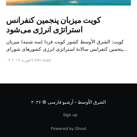
کویت میزبان پنجمین کنفرانس
استراتژی انرژی می‌شود
کویت: الشرق الأوسط کشور کویت فردا (سه شنبه) میزبان
پنجمین کنفرانس سالانهٔ استراتژی انرژی کشورهای شورای
همکاری خلیج می‌شود. به گزارش الشرق الاوسط، حدود ۳۰۰
1 min read
۰۴ فوریه ۲۰۱۹
متخصص از شرکت‌های جهانی نفت و گاز در این کنفرانس
شرکت خواهند کرد. سازمان نفت کویت روز گذشته طی
بیانیه‌ای اعلام کرد که میزبان این کنفرانس به سرپرس
الشرق الأوسط - آرشیو فارسی
© ۲۰۲۶
Sign up
Powered by Ghost