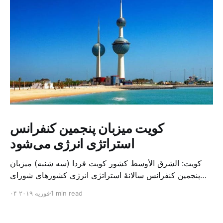
کویت میزبان پنجمین کنفرانس
استراتژی انرژی می‌شود
کویت: الشرق الأوسط کشور کویت فردا (سه شنبه) میزبان
پنجمین کنفرانس سالانهٔ استراتژی انرژی کشورهای شورای
همکاری خلیج می‌شود. به گزارش الشرق الاوسط، حدود ۳۰۰
1 min read
۰۴ فوریه ۲۰۱۹
متخصص از شرکت‌های جهانی نفت و گاز در این کنفرانس
شرکت خواهند کرد. سازمان نفت کویت روز گذشته طی
بیانیه‌ای اعلام کرد که میزبان این کنفرانس به سرپرس