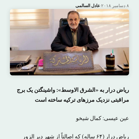
۸ دسامبر ۲۰۱۸
·
عادل السالمى
ریاض درار به «الشرق الاوسط»: واشینگتن یک برج
مراقبتی نزدیک مرزهای ترکیه ساخته است
عین عیسی: کمال شیخو
ریاض درار (۶۴ ساله) که اصالتاً از شهر دیر الزور