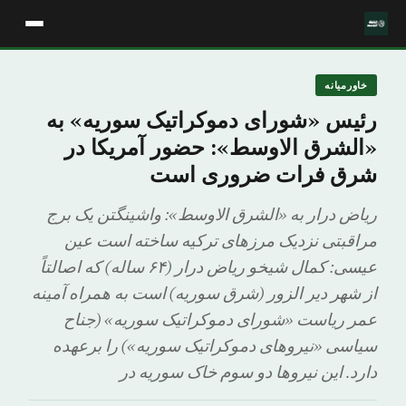
خاورمیانه
رئیس «شورای دموکراتیک سوریه» به
«الشرق الاوسط»: حضور آمریکا در
شرق فرات ضروری است
ریاض درار به «الشرق الاوسط»: واشینگتن یک برج
مراقبتی نزدیک مرزهای ترکیه ساخته است عین
عیسی: کمال شیخو ریاض درار (۶۴ ساله) که اصالتاً
از شهر دیر الزور (شرق سوریه) است به همراه آمینه
عمر ریاست «شورای دموکراتیک سوریه» (جناح
سیاسی «نیروهای دموکراتیک سوریه») را برعهده
دارد. این نیروها دو سوم خاک سوریه در