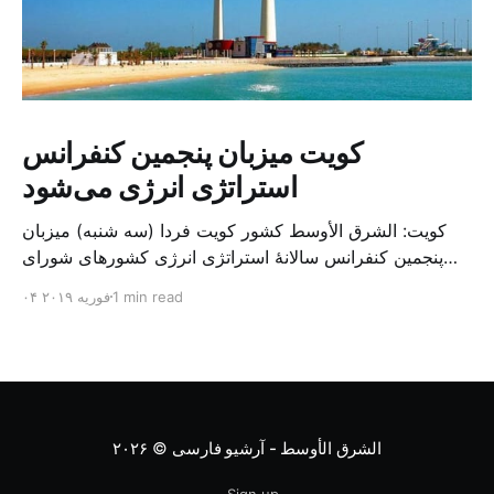
کویت میزبان پنجمین کنفرانس
استراتژی انرژی می‌شود
کویت: الشرق الأوسط کشور کویت فردا (سه شنبه) میزبان
پنجمین کنفرانس سالانهٔ استراتژی انرژی کشورهای شورای
همکاری خلیج می‌شود. به گزارش الشرق الاوسط، حدود ۳۰۰
1 min read
۰۴ فوریه ۲۰۱۹
متخصص از شرکت‌های جهانی نفت و گاز در این کنفرانس
شرکت خواهند کرد. سازمان نفت کویت روز گذشته طی
بیانیه‌ای اعلام کرد که میزبان این کنفرانس به سرپرس
الشرق الأوسط - آرشیو فارسی
© ۲۰۲۶