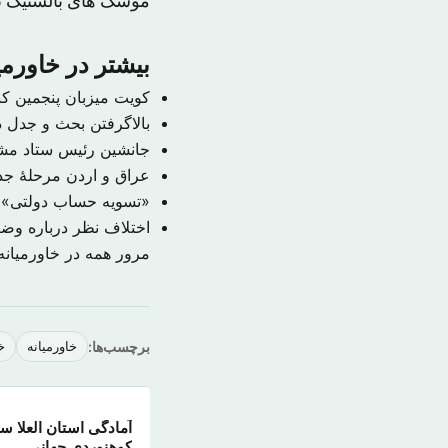
موشک های بالستیک ت
بیشتر در خاورمی
کویت میزبان پنجمین ک
بالاگرفتن بحث و جدل در
جانشین رئیس ستاد م
عراق و اردن مرحلهٔ جدی
«تسویه حساب دولتی» ب
اختلاف نظر درباره و
مرور همه در خاورمیان
برچسب‌ها:
خاورمیانه
خ
آمادگی استان العلا س
کوهنوردی جهانی