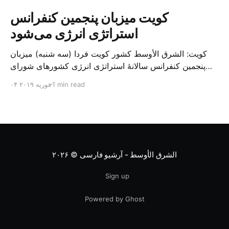
کویت میزبان پنجمین کنفرانس
استراتژی انرژی می‌شود
کویت: الشرق الأوسط کشور کویت فردا (سه شنبه) میزبان
پنجمین کنفرانس سالانهٔ استراتژی انرژی کشورهای شورای
همکاری خلیج می‌شود. به گزارش الشرق الاوسط، حدود ۳۰۰
1 min read
۰۴ فوریه ۲۰۱۹
متخصص از شرکت‌های جهانی نفت و گاز در این کنفرانس
شرکت خواهند کرد. سازمان نفت کویت روز گذشته طی
بیانیه‌ای اعلام کرد که میزبان این کنفرانس به سرپرس
الشرق الأوسط - آرشیو فارسی
© ۲۰۲۶
Sign up
Powered by Ghost