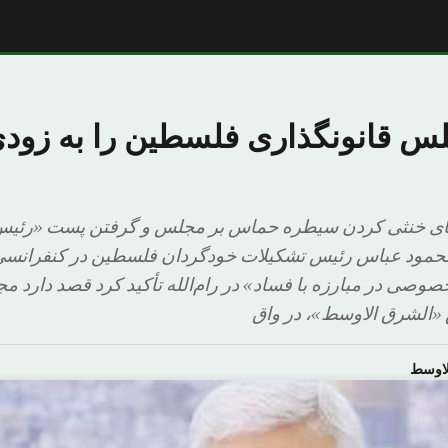
لس قانونگذاری فلسطین را به زود
تای خنثی کردن سیطره حماس بر مجلس و گرفتن پست «رئیس
ن محمود عباس رئیس تشکیلات خودگردان فلسطین در کنفران
ی در مبارزه با فساد» در رام‌الله تأکید کرد قصد دارد مج
 «الشرق الاوسط»، در واق
لاوسط