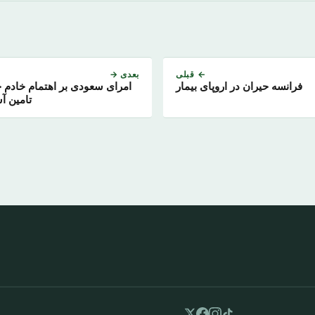
← قبلی
بعدی →
فرانسه حیران در اروپای بیمار
امرای سعودی بر اهتمام خادم 
تامین آس