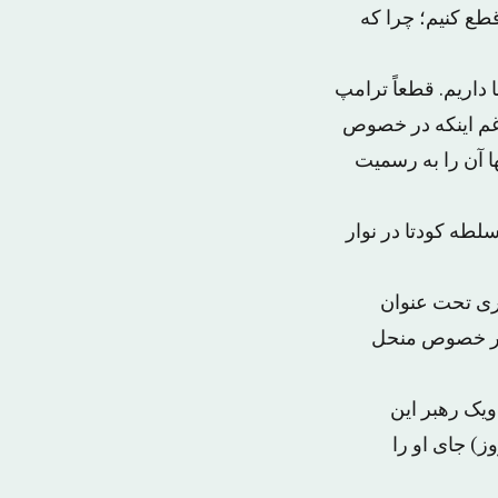
طع کنیم؛ چرا که
ا داریم. قطعاً ترامپ
یت نمی‌شناسد علیرغم اینکه در خصوص
ها آن را به رسمیت
طه کودتا در نوار
ری تحت عنوان
 در خصوص منحل
ویک رهبر این
 قانون اگر رئیس تشکیلات خودگردان غائب باشد به طور موقت (۶۰ روز) جای او را