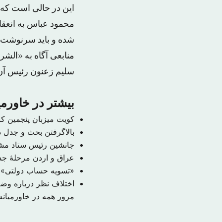
این در حالی است که 
شده و باید سرنوشت
منابعی آگاه به «الش
سلیم زعنون رئیس آن
بیشتر در خاورمی
کویت میزبان پنجمین ک
بالاگرفتن بحث و جدل در
جانشین رئیس ستاد م
عراق و اردن مرحلهٔ جدی
«تسویه حساب دولتی» ب
اختلاف نظر درباره و
مرور همه در خاورمیان