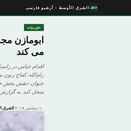
الشرق الأوسط - آرشیو فارسی
خاورمیانه
ابومازن مج
می کند
اقدام عباس در راس
رام‌الله: کفاح زبو
عنوان «نقش بخش خصوص
منحل کند. به گزارش
۱۰ دسامبر ۲۰۱۸
·
الشرق ا