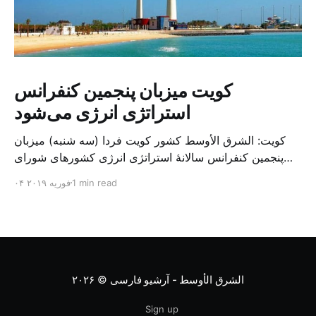
کویت میزبان پنجمین کنفرانس
استراتژی انرژی می‌شود
کویت: الشرق الأوسط کشور کویت فردا (سه شنبه) میزبان
پنجمین کنفرانس سالانهٔ استراتژی انرژی کشورهای شورای
همکاری خلیج می‌شود. به گزارش الشرق الاوسط، حدود ۳۰۰
1 min read
۰۴ فوریه ۲۰۱۹
متخصص از شرکت‌های جهانی نفت و گاز در این کنفرانس
شرکت خواهند کرد. سازمان نفت کویت روز گذشته طی
بیانیه‌ای اعلام کرد که میزبان این کنفرانس به سرپرس
الشرق الأوسط - آرشیو فارسی
© ۲۰۲۶
Sign up