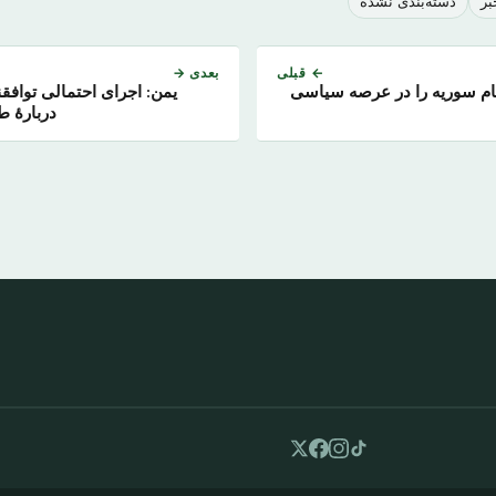
بر
دسته‌بندی نشده
← قبلی
بعدی →
ظام سوریه را در عرصه سیاسی
یمن: اجرای احتمالی توافق
دربارهٔ 