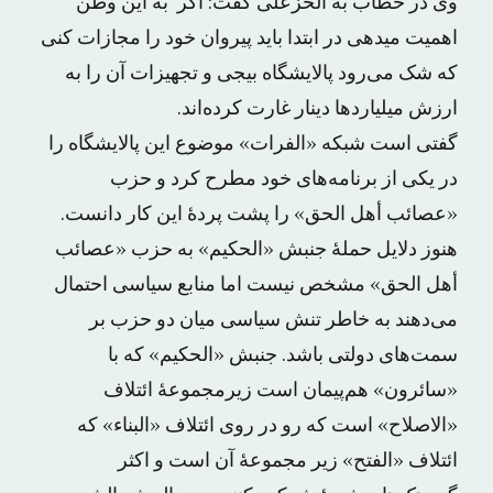
وی در خطاب به الخزعلی گفت: اگر به این وطن
اهمیت می‎دهی در ابتدا باید پیروان خود را مجازات کنی
که شک می‌رود پالایشگاه بیجی و تجهیزات آن را به
ارزش میلیاردها دینار غارت کرده‌اند.
گفتی است شبکه «الفرات» موضوع این پالایشگاه را
در یکی از برنامه‌های خود مطرح کرد و حزب
«عصائب أهل الحق» را پشت پردۀ این کار دانست.
هنوز دلایل حملۀ جنبش «الحکیم» به حزب «عصائب
أهل الحق» مشخص نیست اما منابع سیاسی احتمال
می‌دهند به خاطر تنش سیاسی میان دو حزب بر
سمت‌های دولتی باشد. جنبش «الحکیم» که با
«سائرون» هم‌پیمان است زیرمجموعۀ ائتلاف
«الاصلاح» است که رو در روی ائتلاف «البناء» که
ائتلاف «الفتح» زیر مجموعۀ آن است و اکثر