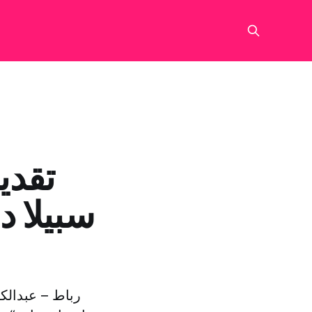
تقدی
سبیلا د
رباط – عبدالک