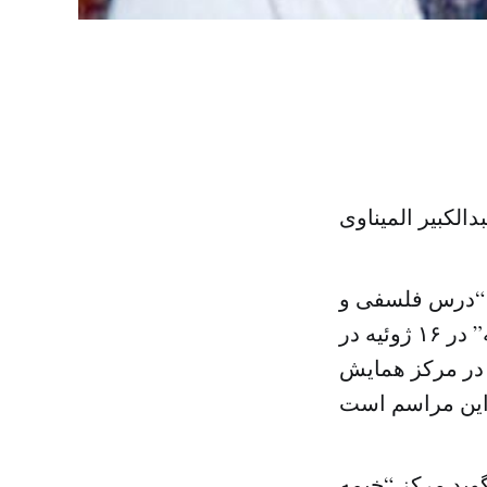
دالکبیر المیناوی
ن “درس فلسفی و
مساله تجدد” در سی و نهمین دوره “جشنواره بین المللی فرهنگی اصیله” در ۱۶ ژوئیه در
 در مرکز همایش
وید مرکز “خیمه