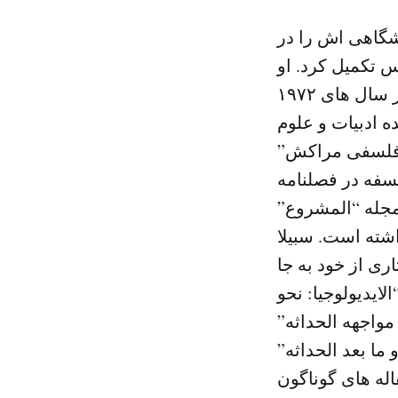
ت دانشگاهی اش را در
 تکمیل کرد. او
به عنوان استاد فلسفه معاصر در دانشکده ادبیات رباط فعالیت کرد و در سال های ۱۹۷۲
ه ادبیات و علوم
۱۹ تا ۲۰۰۶ ریاست “انجمن فلسفی مراکش”
سفه در فصلنامه
مجله “المشروع”
شته است. سبیلا
ی از خود به جا
ر برجسته او عبارتند از “مدارات الحداثه” (۱۹۸۷) و “الایدیولوجیا: نحو
ه” (۱۹۹۸) و “المغرب فی مواجهه الحداثه”
و “امشاج” (۲۰۰۰) و “الحداثه و ما بعد الحداثه”