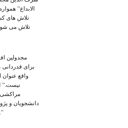
الابداع” هموا
تلاش های کس
تلاش می شود ت
مجدولین افز
برای قدردانی ب
واقع عنوان 
نیست.” او
مراکشی مع
دانشجویان و پژو
اندیشه و فلسفه دوره عمده ای از دوران معاصر در مراکش را 