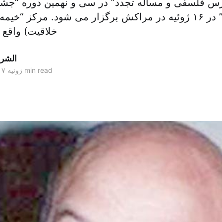
رس فلسفی و مساله تجدد” در سی و نهمین دوره “جشنو
فرهنگی اصیله” در ۱۶ ژوئیه در مراکش برگزار می شود. مرکز “خی
خلاقیت) واقع
الشر
4 min read
۱۲ ژوئیه ۲۰۱۷