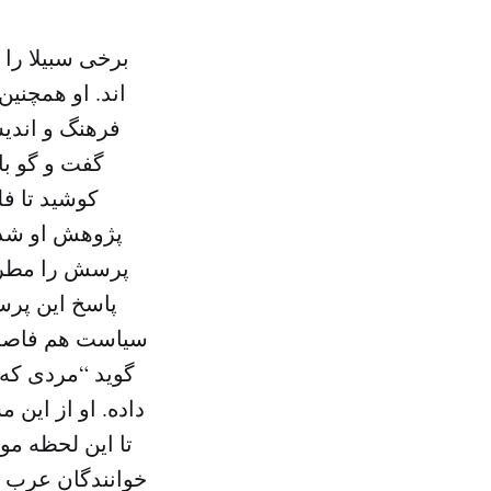
برخی سبیلا را 
اند. او همچنی
فرهنگ و اندی
گفت و گو با
کوشید تا فل
پژوهش او شد و 
پرسش را مطرح م
پاسخ این پرسش
سیاست هم فاصله 
گوید “مردی که 
داده. او از این
تا این لحظه مو
خوانندگان عرب با