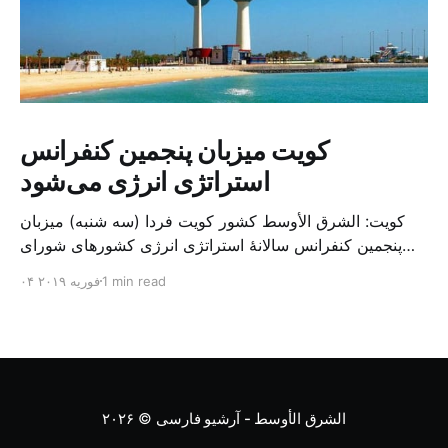
کویت میزبان پنجمین کنفرانس
استراتژی انرژی می‌شود
کویت: الشرق الأوسط کشور کویت فردا (سه شنبه) میزبان
پنجمین کنفرانس سالانهٔ استراتژی انرژی کشورهای شورای
همکاری خلیج می‌شود. به گزارش الشرق الاوسط، حدود ۳۰۰
1 min read
۰۴ فوریه ۲۰۱۹
متخصص از شرکت‌های جهانی نفت و گاز در این کنفرانس
شرکت خواهند کرد. سازمان نفت کویت روز گذشته طی
بیانیه‌ای اعلام کرد که میزبان این کنفرانس به سرپرس
الشرق الأوسط - آرشیو فارسی
© ۲۰۲۶