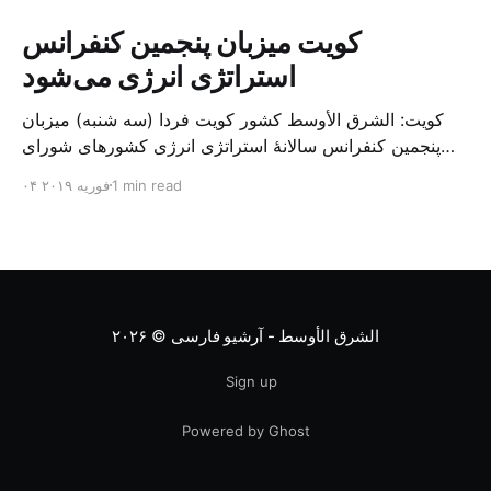
کویت میزبان پنجمین کنفرانس
استراتژی انرژی می‌شود
کویت: الشرق الأوسط کشور کویت فردا (سه شنبه) میزبان
پنجمین کنفرانس سالانهٔ استراتژی انرژی کشورهای شورای
همکاری خلیج می‌شود. به گزارش الشرق الاوسط، حدود ۳۰۰
1 min read
۰۴ فوریه ۲۰۱۹
متخصص از شرکت‌های جهانی نفت و گاز در این کنفرانس
شرکت خواهند کرد. سازمان نفت کویت روز گذشته طی
بیانیه‌ای اعلام کرد که میزبان این کنفرانس به سرپرس
الشرق الأوسط - آرشیو فارسی
© ۲۰۲۶
Sign up
Powered by Ghost