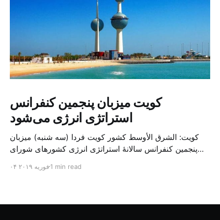
کویت میزبان پنجمین کنفرانس
استراتژی انرژی می‌شود
کویت: الشرق الأوسط کشور کویت فردا (سه شنبه) میزبان
پنجمین کنفرانس سالانهٔ استراتژی انرژی کشورهای شورای
همکاری خلیج می‌شود. به گزارش الشرق الاوسط، حدود ۳۰۰
1 min read
۰۴ فوریه ۲۰۱۹
متخصص از شرکت‌های جهانی نفت و گاز در این کنفرانس
شرکت خواهند کرد. سازمان نفت کویت روز گذشته طی
بیانیه‌ای اعلام کرد که میزبان این کنفرانس به سرپرس