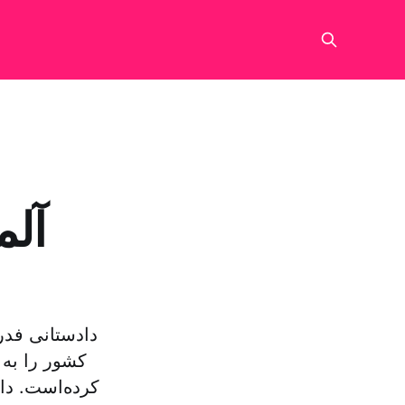
آلم
دادستانی فدر
کشور را به