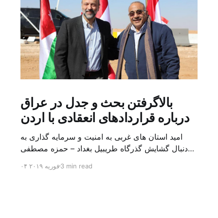
بالاگرفتن بحث و جدل در عراق
درباره قراردادهای انعقادی با اردن
امید استان های غربی به امنیت و سرمایه گذاری به
دنبال گشایش گذرگاه طریبیل بغداد – حمزه مصطفی
یک روز بیشتر از اعلام خبر گشایش گذرگاه مرزی
3 min read
۰۴ فوریه ۲۰۱۹
طریبیل توسط عادل عبد المهدی نخست وزیر عراق و
عمر الرزاز همتای اردنی اش نگذشته بود که ده ها
کامیون روز یکشنبه (۳ فوریه) از اردن از این […]