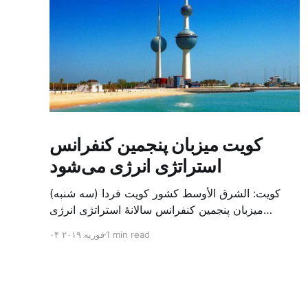
کویت میزبان پنجمین کنفرانس
استراتژی انرژی می‌شود
کویت: الشرق الأوسط کشور کویت فردا (سه شنبه)
میزبان پنجمین کنفرانس سالانهٔ استراتژی انرژی
کشورهای شورای همکاری خلیج می‌شود. به گزارش
1 min read
۰۴ فوریه ۲۰۱۹
الشرق الاوسط، حدود ۳۰۰ متخصص از شرکت‌های
جهانی نفت و گاز در این کنفرانس شرکت خواهند کرد.
سازمان نفت کویت روز گذشته طی بیانیه‌ای اعلام کرد
که میزبان این کنفرانس به سرپرس