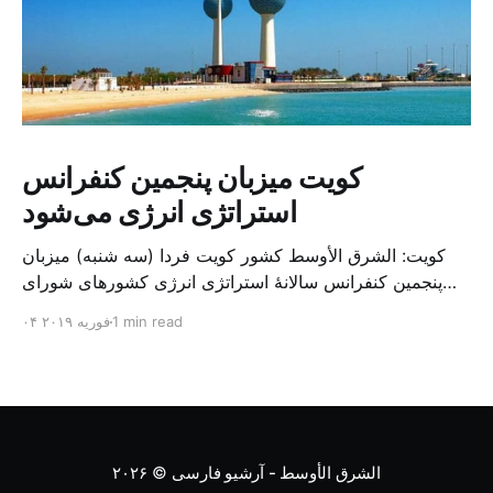
کویت میزبان پنجمین کنفرانس
استراتژی انرژی می‌شود
کویت: الشرق الأوسط کشور کویت فردا (سه شنبه) میزبان
پنجمین کنفرانس سالانهٔ استراتژی انرژی کشورهای شورای
همکاری خلیج می‌شود. به گزارش الشرق الاوسط، حدود ۳۰۰
1 min read
۰۴ فوریه ۲۰۱۹
متخصص از شرکت‌های جهانی نفت و گاز در این کنفرانس
شرکت خواهند کرد. سازمان نفت کویت روز گذشته طی
بیانیه‌ای اعلام کرد که میزبان این کنفرانس به سرپرس
الشرق الأوسط - آرشیو فارسی
© ۲۰۲۶