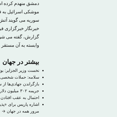
دمشق منهدم کرده است
موشکی اسرائیل به فر
سوریه می گویند آتش 
خبرنگار خبرگزاری فر
گزارش، گفته می شود 
وابسته به آن مستقر 
بیشتر در جهان
نخست وزیر الجزایر: بوتفلیقه به احتمال ۹۹ 
سلامه: حملات شخصی م
بازگراندن جهادی‌ها از
جریمه ۳۰۲ میلیون دلاری حکومت سوریه به دلیل قتل یک خبرنگار
احتمال به عقب افتادن
اشاره پاریس برای «پذ
مرور همه در جهان →