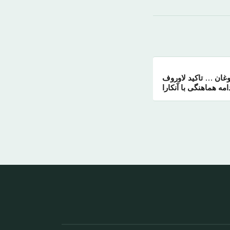
دوغان … تاکید لاوروف
دامه هماهنگی با آنکارا