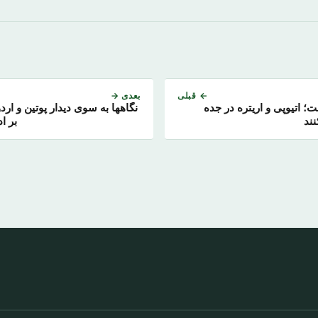
← قبلی
بعدی →
صومت؛ اتیوپی و اریتره در جده
نگاهها به سوی دیدار پوتین و ار
ند
بر ا