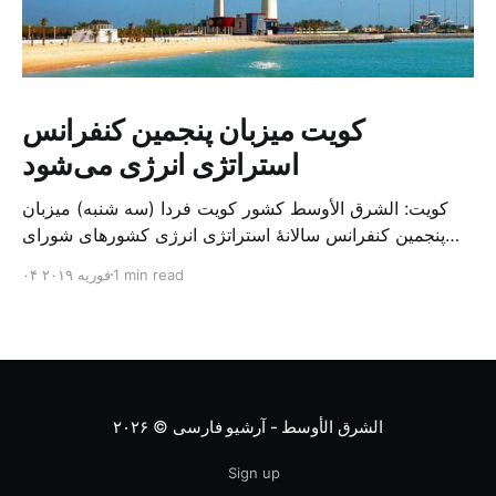
کویت میزبان پنجمین کنفرانس
استراتژی انرژی می‌شود
کویت: الشرق الأوسط کشور کویت فردا (سه شنبه) میزبان
پنجمین کنفرانس سالانهٔ استراتژی انرژی کشورهای شورای
همکاری خلیج می‌شود. به گزارش الشرق الاوسط، حدود ۳۰۰
1 min read
۰۴ فوریه ۲۰۱۹
متخصص از شرکت‌های جهانی نفت و گاز در این کنفرانس
شرکت خواهند کرد. سازمان نفت کویت روز گذشته طی
بیانیه‌ای اعلام کرد که میزبان این کنفرانس به سرپرس
الشرق الأوسط - آرشیو فارسی
© ۲۰۲۶
Sign up