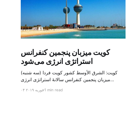
کویت میزبان پنجمین کنفرانس
استراتژی انرژی می‌شود
کویت: الشرق الأوسط کشور کویت فردا (سه شنبه)
میزبان پنجمین کنفرانس سالانهٔ استراتژی انرژی
کشورهای شورای همکاری خلیج می‌شود. به گزارش
1 min read
۰۴ فوریه ۲۰۱۹
الشرق الاوسط، حدود ۳۰۰ متخصص از شرکت‌های
جهانی نفت و گاز در این کنفرانس شرکت خواهند کرد.
سازمان نفت کویت روز گذشته طی بیانیه‌ای اعلام کرد
که میزبان این کنفرانس به سرپرس