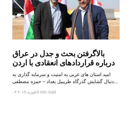
بالاگرفتن بحث و جدل در عراق
درباره قراردادهای انعقادی با اردن
امید استان های غربی به امنیت و سرمایه گذاری به
دنبال گشایش گذرگاه طریبیل بغداد – حمزه مصطفی
یک روز بیشتر از اعلام خبر گشایش گذرگاه مرزی
3 min read
۰۴ فوریه ۲۰۱۹
طریبیل توسط عادل عبد المهدی نخست وزیر عراق و
عمر الرزاز همتای اردنی اش نگذشته بود که ده ها
کامیون روز یکشنبه (۳ فوریه) از اردن از این […]