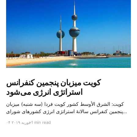
کویت میزبان پنجمین کنفرانس
استراتژی انرژی می‌شود
کویت: الشرق الأوسط کشور کویت فردا (سه شنبه) میزبان
پنجمین کنفرانس سالانهٔ استراتژی انرژی کشورهای شورای
همکاری خلیج می‌شود. به گزارش الشرق الاوسط، حدود ۳۰۰
1 min read
۰۴ فوریه ۲۰۱۹
متخصص از شرکت‌های جهانی نفت و گاز در این کنفرانس
شرکت خواهند کرد. سازمان نفت کویت روز گذشته طی