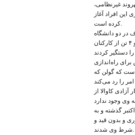
یری ۴ ستوان، ۹۶ تن از افسران نیروی هوایی و ۸۸ شهروند غیرنظامی،
 دستگیری این افراد آغاز
کرده است.
 معروف در دو دانشگاه
بزرگ در استانبول و آنکارا، عثمان کاوالا، فعال حقوق بشر و تاجر بزرگ و ۴ تن از کارکنان
برای راه‌اندازی
 است که گولن که
آزادی کاوالا از
کتبر گذشته و به
ی و بدون قید و
شرط وی شدند.