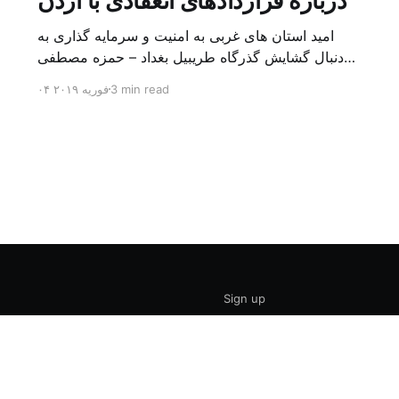
درباره قراردادهای انعقادی با اردن
امید استان های غربی به امنیت و سرمایه گذاری به
دنبال گشایش گذرگاه طریبیل بغداد – حمزه مصطفی
یک روز بیشتر از اعلام خبر گشایش گذرگاه مرزی
3 min read
۰۴ فوریه ۲۰۱۹
طریبیل توسط عادل عبد المهدی نخست وزیر عراق و
عمر الرزاز همتای اردنی اش نگذشته بود که ده ها
کامیون روز یکشنبه (۳ فوریه) از اردن از این […]
Sign up