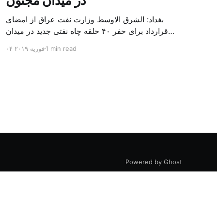
در میدان مجنون
بغداد: الشرق الاوسط وزارت نفت عراق از امضای
قرارداد برای حفر ۴۰ حلقه چاه نفتی جدید در میدان
بزرگ مجنون در استان بصره (جنوب) خبر داد. باسم
1 min read
۰۴ فوریه ۲۰۱۹
محمد خضیر مدعامل شرکت حفاری عراق روز یکشنبه
در نشست خبری گفت: سقف زمانی برای تولید ۲۴
ماهه است و به ۴۵۰ هزار بشکه از میدان مجنون می
[…]
Powered by Ghost