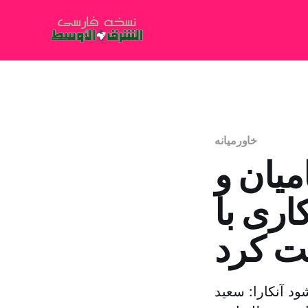
خاورمیانه
میان و
اری با
ت کرد
د آنکارا: سعید