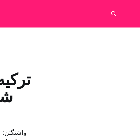
ترکیه 
شه
واشنگتن: ت