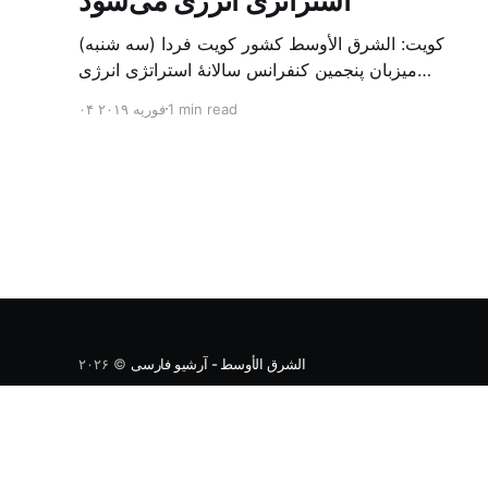
استراتژی انرژی می‌شود
کویت: الشرق الأوسط کشور کویت فردا (سه شنبه)
میزبان پنجمین کنفرانس سالانهٔ استراتژی انرژی
کشورهای شورای همکاری خلیج می‌شود. به گزارش
1 min read
۰۴ فوریه ۲۰۱۹
الشرق الاوسط، حدود ۳۰۰ متخصص از شرکت‌های
جهانی نفت و گاز در این کنفرانس شرکت خواهند کرد.
سازمان نفت کویت روز گذشته طی بیانیه‌ای اعلام کرد
که میزبان این کنفرانس به سرپرس
الشرق الأوسط - آرشیو فارسی
© ۲۰۲۶