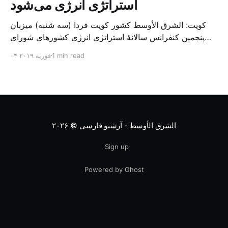
استراتژی انرژی می‌شود
کویت: الشرق الأوسط کشور کویت فردا (سه شنبه) میزبان
پنجمین کنفرانس سالانهٔ استراتژی انرژی کشورهای شورای
همکاری خلیج می‌شود. به گزارش الشرق الاوسط، حدود ۳۰۰
1 min read
۰۴ فوریه ۲۰۱۹
متخصص از شرکت‌های جهانی نفت و گاز در این کنفرانس
شرکت خواهند کرد. سازمان نفت کویت روز گذشته طی
بیانیه‌ای اعلام کرد که میزبان این کنفرانس به سرپرس
الشرق الأوسط - آرشیو فارسی
© ۲۰۲۶
Sign up
Powered by Ghost