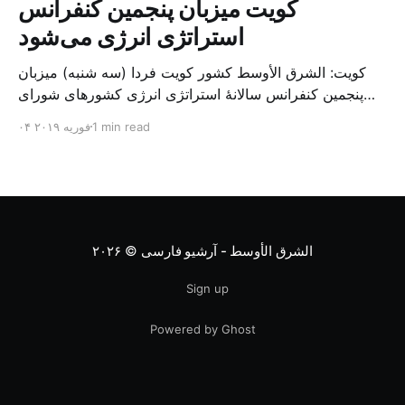
کویت میزبان پنجمین کنفرانس
استراتژی انرژی می‌شود
کویت: الشرق الأوسط کشور کویت فردا (سه شنبه) میزبان
پنجمین کنفرانس سالانهٔ استراتژی انرژی کشورهای شورای
همکاری خلیج می‌شود. به گزارش الشرق الاوسط، حدود ۳۰۰
1 min read
۰۴ فوریه ۲۰۱۹
متخصص از شرکت‌های جهانی نفت و گاز در این کنفرانس
شرکت خواهند کرد. سازمان نفت کویت روز گذشته طی
بیانیه‌ای اعلام کرد که میزبان این کنفرانس به سرپرس
الشرق الأوسط - آرشیو فارسی
© ۲۰۲۶
Sign up
Powered by Ghost