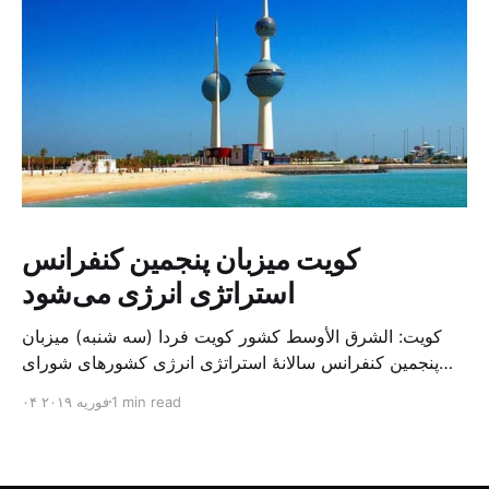
کویت میزبان پنجمین کنفرانس
استراتژی انرژی می‌شود
کویت: الشرق الأوسط کشور کویت فردا (سه شنبه) میزبان
پنجمین کنفرانس سالانهٔ استراتژی انرژی کشورهای شورای
همکاری خلیج می‌شود. به گزارش الشرق الاوسط، حدود ۳۰۰
1 min read
۰۴ فوریه ۲۰۱۹
متخصص از شرکت‌های جهانی نفت و گاز در این کنفرانس
شرکت خواهند کرد. سازمان نفت کویت روز گذشته طی
بیانیه‌ای اعلام کرد که میزبان این کنفرانس به سرپرس